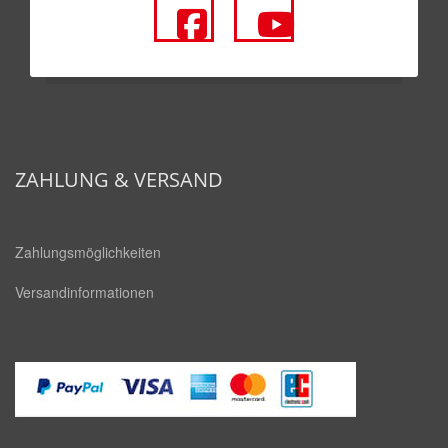
fa
fa
fa-
fa-
facebook-
youtube
square
ZAHLUNG & VERSAND
Zahlungsmöglichkeiten
Versandinformationen