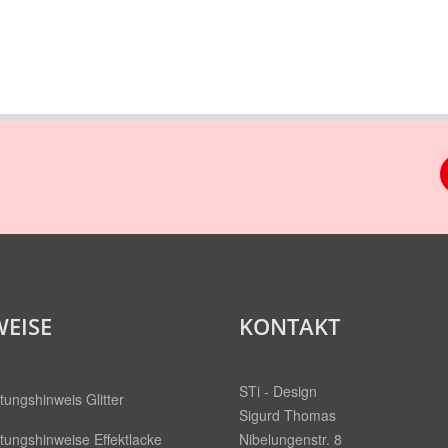
EISE
KONTAKT
STi - Design
tungshinweis Glitter
Sigurd Thomas
tungshinweise Effektlacke
Nibelungenstr. 8