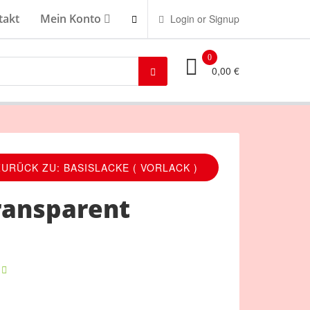
takt
Mein Konto
Login or Signup
0
0,00 €
ZURÜCK ZU: BASISLACKE ( VORLACK )
ransparent
r