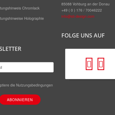
85088 Vohburg an der Donau
itungshinweis Chromlack
+49 ( 0 ) 176 / 70046222
info@sti-design.com
itungshinweise Holographie
FOLGE UNS AUF
SLETTER
fa
fa
fa-
fa-
faceb
yo
ptiere die
Nutzungsbedingungen
squar