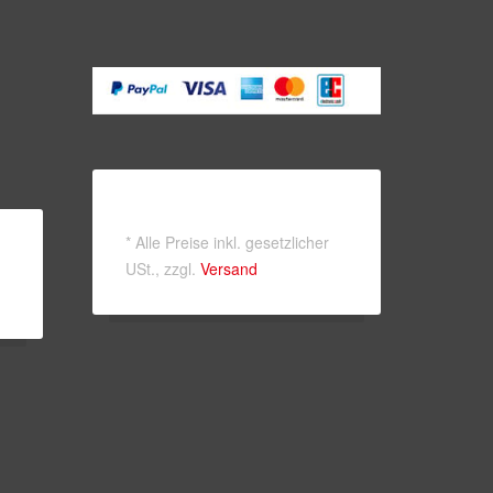
*
Alle Preise inkl. gesetzlicher
USt., zzgl.
Versand
ook-
utube
e