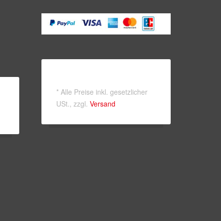
*
Alle Preise inkl. gesetzlicher
USt., zzgl.
Versand
-
ook-
outube
e