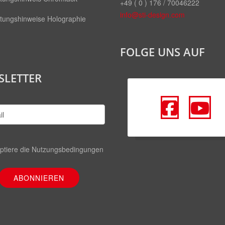
+49 ( 0 ) 176 / 70046222
info@sti-design.com
itungshinweise Holographie
FOLGE UNS AUF
SLETTER
fa
fa
fa-
fa
faceb
y
ptiere die
Nutzungsbedingungen
squar