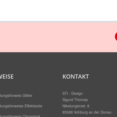
EISE
KONTAKT
STi - Design
tungshinweis Glitter
Sigurd Thomas
tungshinweise Effektlacke
Nibelungenstr. 8
85088 Vohburg an der Donau
itungshinweis Chromlack