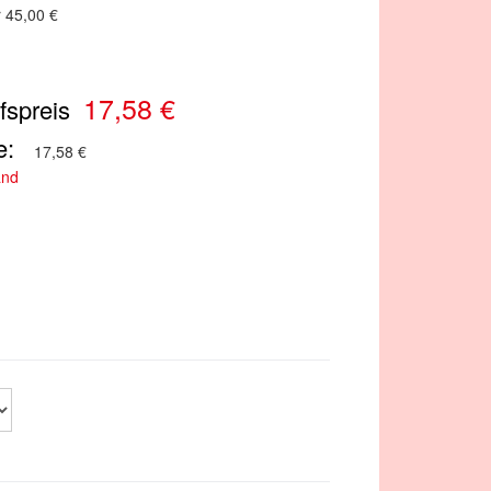
r 45,00 €
17,58 €
fspreis
e:
17,58 €
and