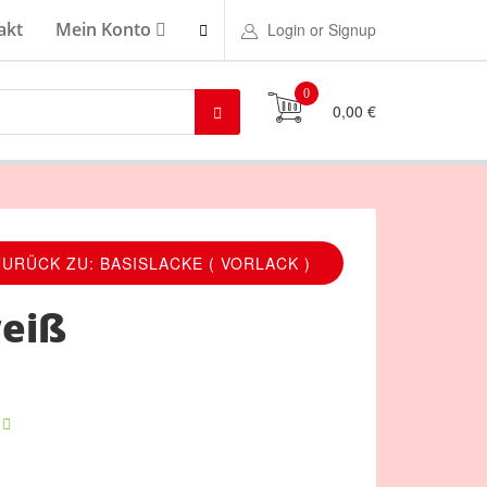
akt
Mein Konto
Login or Signup
0
0,00 €
ZURÜCK ZU: BASISLACKE ( VORLACK )
weiß
r