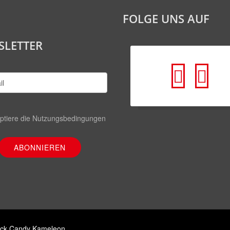
FOLGE UNS AUF
SLETTER
fa
fa
fa-
fa-
faceb
yo
ptiere die
Nutzungsbedingungen
squar
ktlack Candy Kameleon
.