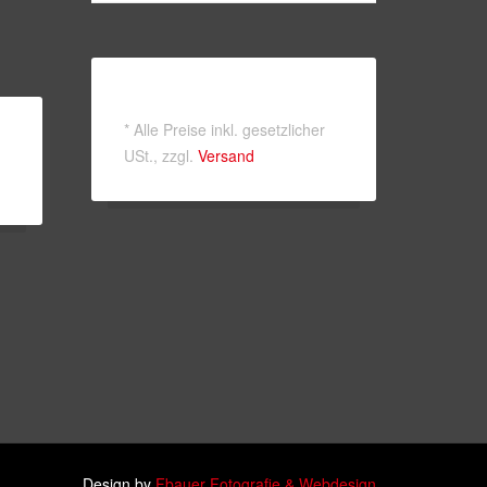
*
Alle Preise inkl. gesetzlicher
USt., zzgl.
Versand
ook-
utube
e
Design by
Fbauer Fotografie & Webdesign