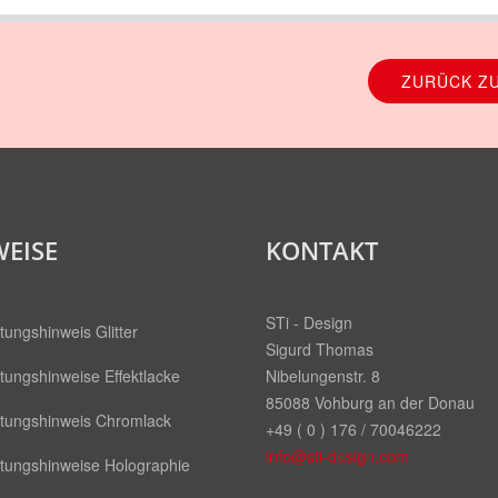
ZURÜCK ZU
EISE
KONTAKT
STi - Design
tungshinweis Glitter
Sigurd Thomas
tungshinweise Effektlacke
Nibelungenstr. 8
85088 Vohburg an der Donau
itungshinweis Chromlack
+49 ( 0 ) 176 / 70046222
info@sti-design.com
itungshinweise Holographie