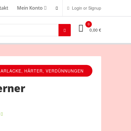
takt
Mein Konto
Login or Signup
0
0,00 €
LARLACKE, HÄRTER, VERDÜNNUNGEN
erner
r