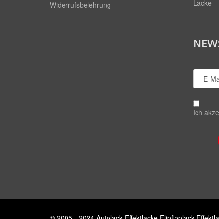
Lacke
Widerrufsbelehrung
NEW
Ich akze
© 2005 - 2024
Autolack Effektlacke Flipfloplack Effe