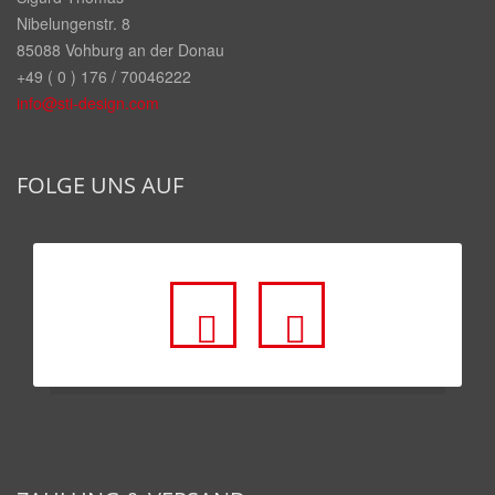
Nibelungenstr. 8
85088 Vohburg an der Donau
+49 ( 0 ) 176 / 70046222
info@sti-design.com
FOLGE UNS AUF
fa
fa
fa-
fa-
facebook-
youtube
square