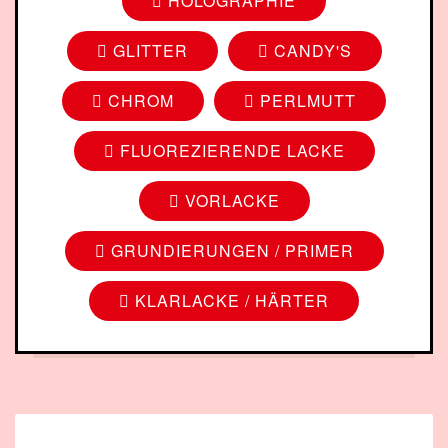
HOLOGRAPHIE
GLITTER
CANDY'S
CHROM
PERLMUTT
FLUOREZIERENDE LACKE
VORLACKE
GRUNDIERUNGEN / PRIMER
KLARLACKE / HÄRTER