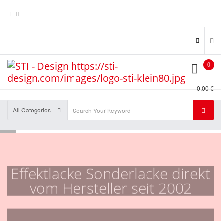
0
0,00 €
All Categories
Effektlacke Sonderlacke direkt
vom Hersteller seit 2002
Wir führen Effektlacke + Effektlackpigmente aus allen
Kategorien , z.B. Kameleon , Flip Flop's , Metal Flakes ,