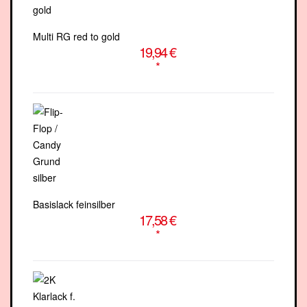
Multi RG red to gold
19,94 €
*
Basislack feinsilber
17,58 €
*