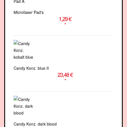
Microfaser Pad's
1,29 €
*
Candy Konz. blue II
23,48 €
*
Candy Konz. dark blood