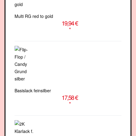
Multi RG red to gold
19,94 €
*
Basislack feinsilber
17,58 €
*