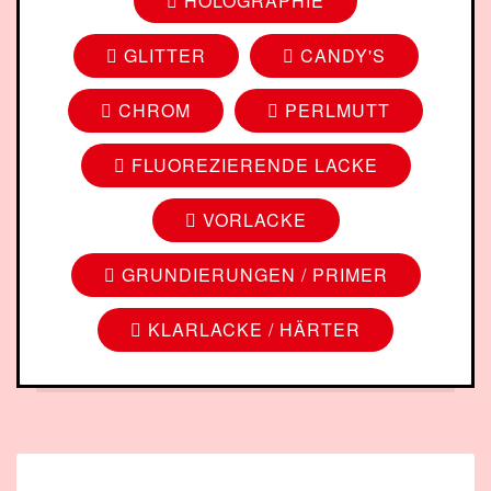
HOLOGRAPHIE
GLITTER
CANDY'S
CHROM
PERLMUTT
FLUOREZIERENDE LACKE
VORLACKE
GRUNDIERUNGEN / PRIMER
KLARLACKE / HÄRTER