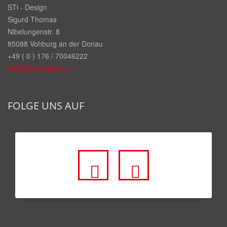
STi - Design
Sigurd Thomas
Nibelungenstr. 8
85088 Vohburg an der Donau
+49 ( 0 ) 176 / 70046222
info@sti-design.com
FOLGE UNS AUF
fa
fa
fa-
fa-
facebook-
youtube