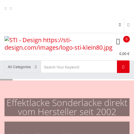
0
0,00 €
All Categories
Effektlacke Sonderlacke direkt
vom Hersteller seit 2002
Wir führen Effektlacke + Effektlackpigmente aus allen
Kategorien , z.B. Kameleon , Flip Flop's , Metal Flakes ,