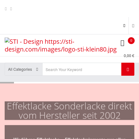
0
0,00 €
All Categories
Effektlacke Sonderlacke direkt
vom Hersteller seit 2002
Wir führen Effektlacke + Effektlackpigmente aus allen
Kategorien , z.B. Kameleon , Flip Flop's , Metal Flakes ,