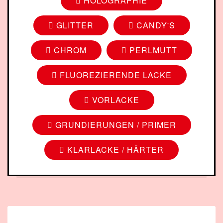
HOLOGRAPHIE
GLITTER
CANDY'S
CHROM
PERLMUTT
FLUOREZIERENDE LACKE
VORLACKE
GRUNDIERUNGEN / PRIMER
KLARLACKE / HÄRTER