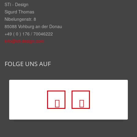
STi - Design
Sigurd Thomas
Nibelungenstr. 8
85088 Vohburg an der Donau
+49 ( 0 ) 176 / 70046222
info@sti-design.com
FOLGE UNS AUF
fa
fa
fa-
fa-
facebook-
youtube