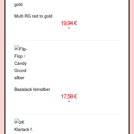
Multi RG red to gold
19,94 €
*
Basislack feinsilber
17,58 €
*