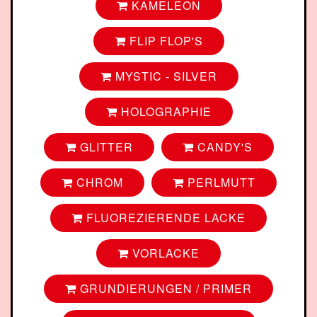
KAMELEON
FLIP FLOP'S
MYSTIC - SILVER
HOLOGRAPHIE
GLITTER
CANDY'S
CHROM
PERLMUTT
FLUOREZIERENDE LACKE
VORLACKE
GRUNDIERUNGEN / PRIMER