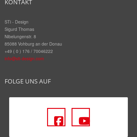
KONTAKT
STi - Design
Sigurd Thomas
Nibelungenstr. 8
85088 Vohburg an der Donau
+49 ( 0 ) 176 / 70046222
info@sti-design.com
FOLGE UNS AUF
fa
fa