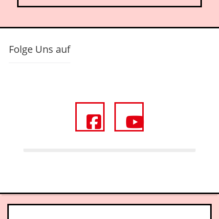
Folge Uns auf
fa
fa
fa-
fa-
facebook-
youtube
square