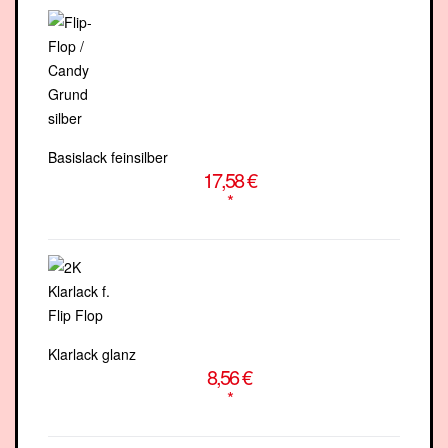
Basislack feinsilber
17,58 €
*
Klarlack glanz
8,56 €
*