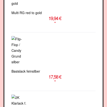
Multi RG red to gold
19,94 €
*
Basislack feinsilber
17,58 €
*