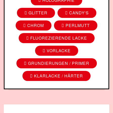
HOLOGRAPHIE
GLITTER
CANDY'S
CHROM
PERLMUTT
FLUOREZIERENDE LACKE
VORLACKE
GRUNDIERUNGEN / PRIMER
KLARLACKE / HÄRTER