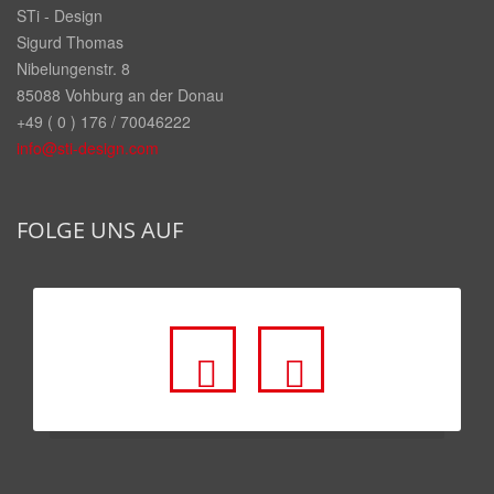
STi - Design
Sigurd Thomas
Nibelungenstr. 8
85088 Vohburg an der Donau
+49 ( 0 ) 176 / 70046222
info@sti-design.com
FOLGE UNS AUF
fa
fa
fa-
fa-
facebook-
youtube