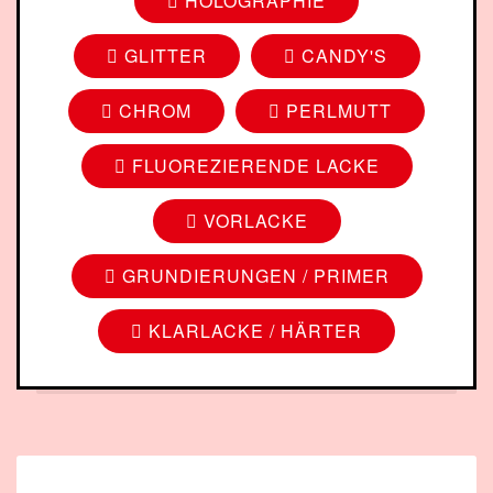
HOLOGRAPHIE
GLITTER
CANDY'S
CHROM
PERLMUTT
FLUOREZIERENDE LACKE
VORLACKE
GRUNDIERUNGEN / PRIMER
KLARLACKE / HÄRTER