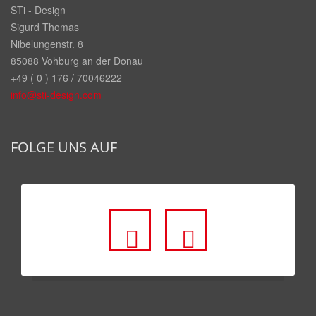
STi - Design
Sigurd Thomas
Nibelungenstr. 8
85088 Vohburg an der Donau
+49 ( 0 ) 176 / 70046222
info@sti-design.com
FOLGE UNS AUF
fa
fa
fa-
fa-
facebook-
youtube