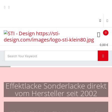
0
0,00 €
Effektlacke Sonderlacke direkt
vom Hersteller seit 2002
Wir führen Effektlacke + Effektlackpigmente aus allen
Kategorien , z.B. Kameleon , Flip Flop's , Metal Flakes ,