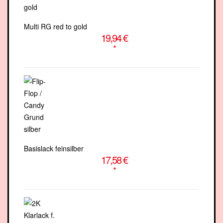
Multi RG red to gold
19,94 €
*
Basislack feinsilber
17,58 €
*