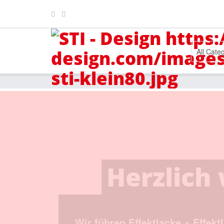
All Cate
Effektla
H