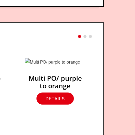
o
Multi PO/ purple
Multi BR 
to orange
r
DETAILS
DETA