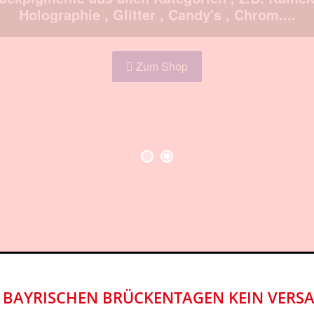
lackpigmente aus allen Kategorien , z.B. Kameleo
Holographie , Glitter , Candy's , Chrom....
Zum Shop
 BAYRISCHEN BRÜCKENTAGEN KEIN VERS