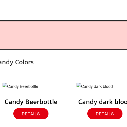
andy Colors
Candy Beerbottle
Candy dark blo
DETAILS
DETAILS