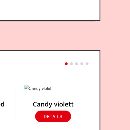
od
Candy violett
DETAILS