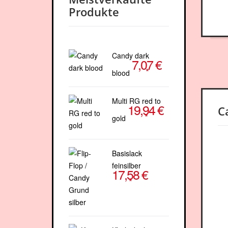
DETAILS
DETAILS
Produkte
Candy dark
7,07 €
*
blood
Multi RG red to
19,94 €
C
*
gold
Basislack
feinsilber
17,58 €
*