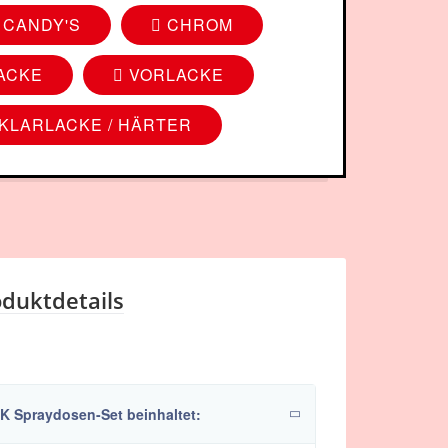
CANDY'S
CHROM
ACKE
VORLACKE
KLARLACKE / HÄRTER
duktdetails
2K Spraydosen-Set beinhaltet: