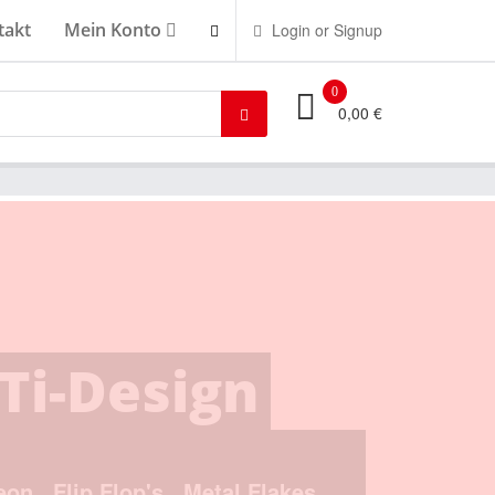
takt
Mein Konto
Login or Signup
0
0,00 €
irekt vom
02