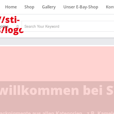
Home
Shop
Gallery
Unser E-Bay-Shop
Kon
gories
cke Sonderlacke d
ersteller seit 20