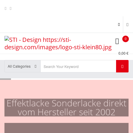
0
0,00 €
All Categories
Effektlacke Sonderlacke direkt
vom Hersteller seit 2002
Wir führen Effektlacke + Effektlackpigmente aus allen
Kategorien , z.B. Kameleon , Flip Flop's , Metal Flakes ,