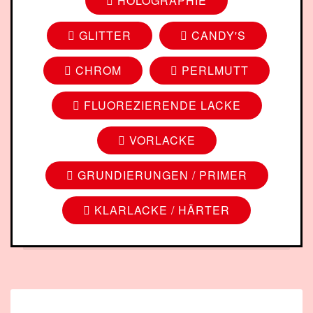
HOLOGRAPHIE
GLITTER
CANDY'S
CHROM
PERLMUTT
FLUOREZIERENDE LACKE
VORLACKE
GRUNDIERUNGEN / PRIMER
KLARLACKE / HÄRTER