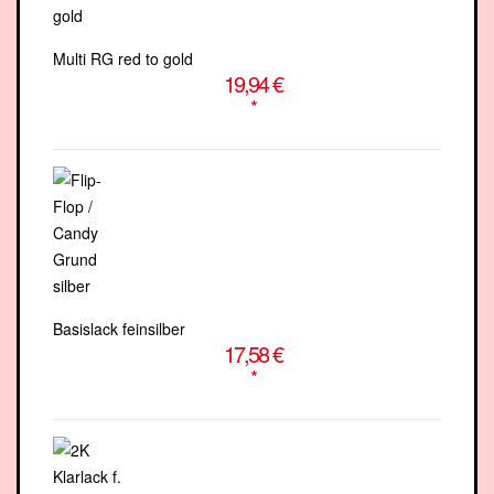
Multi RG red to gold
19,94 €
*
Basislack feinsilber
17,58 €
*