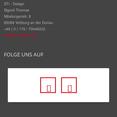
STi - Design
Sigurd Thomas
Nibelungenstr. 8
85088 Vohburg an der Donau
+49 ( 0 ) 176 / 70046222
info@sti-design.com
FOLGE UNS AUF
fa
fa
fa-
fa-
facebook-
youtube