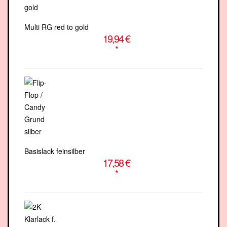
Multi RG red to gold
19,94 €
*
Basislack feinsilber
17,58 €
*