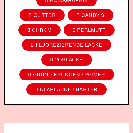
HOLOGRAPHIE
GLITTER
CANDY'S
CHROM
PERLMUTT
FLUOREZIERENDE LACKE
VORLACKE
GRUNDIERUNGEN / PRIMER
KLARLACKE / HÄRTER