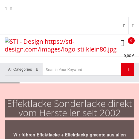
0
0,00 €
All Categories
Effektlacke Sonderlacke direkt
vom Hersteller seit 2002
Wir führen Effektlacke + Effektlackpigmente aus allen
Kategorien , z.B. Kameleon , Flip Flop's , Metal Flakes ,