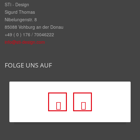
STi - Design
Sigurd Thomas
Nibelungenstr. 8
85088 Vohburg an der Donau
+49 ( 0 ) 176 / 70046222
info@sti-design.com
FOLGE UNS AUF
fa
fa
fa-
fa-
facebook-
youtube