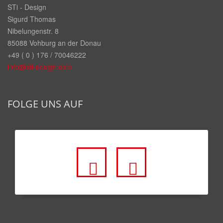
STi - Design
Sigurd Thomas
Nibelungenstr. 8
85088 Vohburg an der Donau
+49 ( 0 ) 176 / 70046222
info@sti-design.com
FOLGE UNS AUF
fa
fa
fa-
fa-
facebook-
youtube