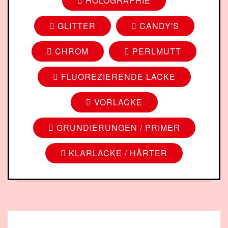
HOLOGRAPHIE
GLITTER
CANDY'S
CHROM
PERLMUTT
FLUOREZIERENDE LACKE
VORLACKE
GRUNDIERUNGEN / PRIMER
KLARLACKE / HÄRTER