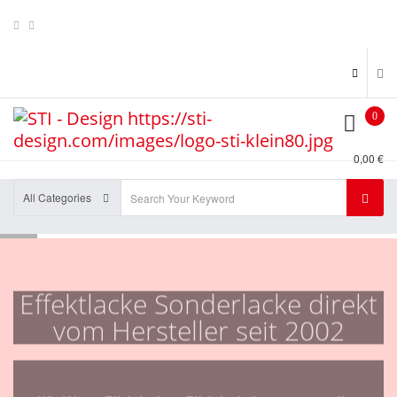
0
0,00 €
All Categories
Effektlacke Sonderlacke direkt
vom Hersteller seit 2002
Wir führen Effektlacke + Effektlackpigmente aus allen
Kategorien , z.B. Kameleon , Flip Flop's , Metal Flakes ,