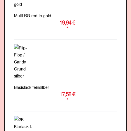
Multi RG red to gold
19,94 €
*
Basislack feinsilber
17,58 €
*